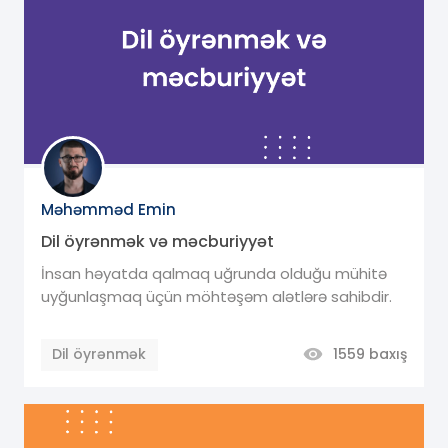
Məhəmməd Emin
Dil öyrənmək və məcburiyyət
İnsan həyatda qalmaq uğrunda olduğu mühitə
uyğunlaşmaq üçün möhtəşəm alətlərə sahibdir.
Dil öyrənmək
1559
baxış