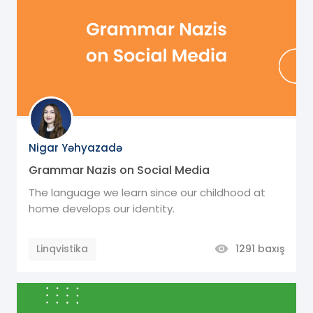
Nigar Yəhyazadə
Grammar Nazis on Social Media‌
The language we learn since our childhood at
home develops our identity.
Linqvistika
1291
baxış