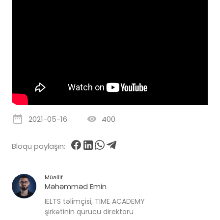
2021-05-16
400
Bloqu paylaşın:
Müəllif
Məhəmməd Emin
IELTS təlimçisi, TIME ACADEMY
şirkətinin qurucu direktoru