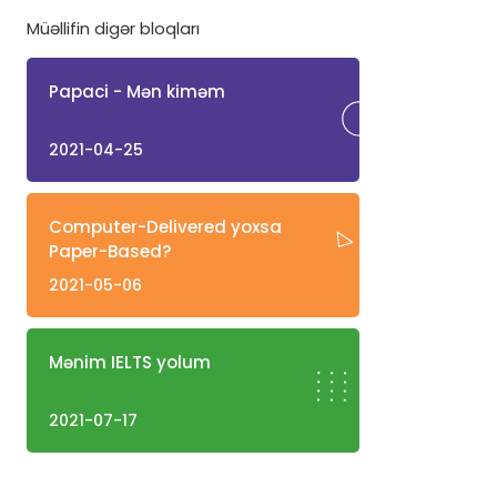
Müəllifin digər bloqları
Papaci - Mən kiməm
2021-04-25
Computer-Delivered yoxsa
Paper-Based?
2021-05-06
Mənim IELTS yolum
2021-07-17