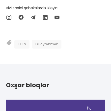
Bizi sosial şəbəkələrdə izləyin:
IELTS
Dil öyrənmək
Oxşar bloqlar