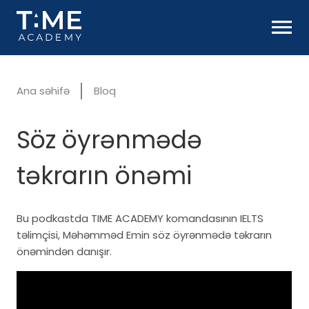
Ana səhifə
Bloq
Söz öyrənmədə
təkrarın önəmi
Bu podkastda TIME ACADEMY komandasının IELTS
təlimçisi, Məhəmməd Emin söz öyrənmədə təkrarın
önəmindən danışır.