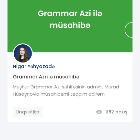
Nigar Yəhyazadə
Grammar Azi ilə müsahibə
Məşhur Grammar Azi səhifəsinin admini, Murad
Hüseynovla müsahibəmi təqdim edirəm.
Linqvistika
1182
baxış