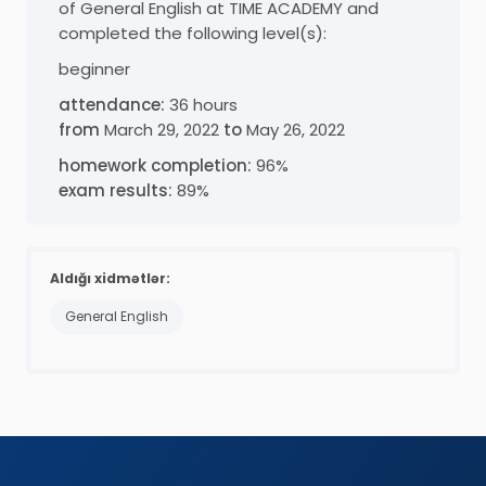
of General English at TIME ACADEMY and
completed the following level(s):
beginner
attendance:
36
hours
from
March 29, 2022
to
May 26, 2022
homework completion:
96
%
exam results:
89
%
Aldığı xidmətlər:
General English