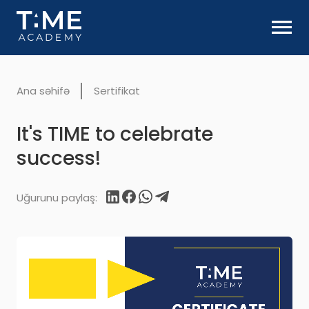
Ana səhifə
Sertifikat
It's
TIME to celebrate
success!
Uğurunu paylaş: